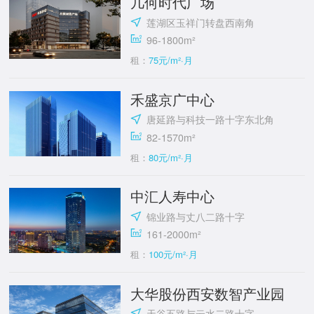
几何时代广场
莲湖区玉祥门转盘西南角
96-1800m²
租：
75元/m²·月
禾盛京广中心
唐延路与科技一路十字东北角
82-1570m²
租：
80元/m²·月
中汇人寿中心
锦业路与丈八二路十字
161-2000m²
租：
100元/m²·月
大华股份西安数智产业园
天谷五路与云水二路十字