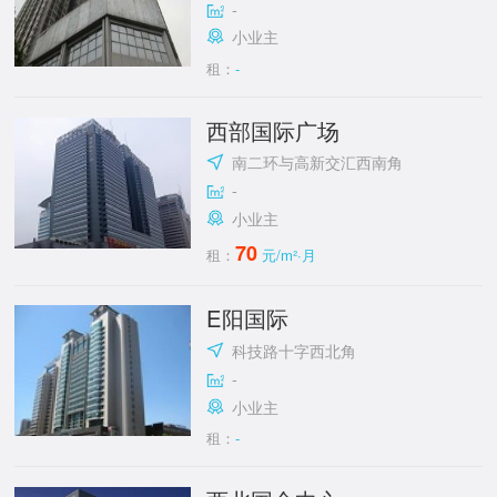
-
小业主
租：
-
西部国际广场
南二环与高新交汇西南角
-
小业主
70
租：
元/m²·月
E阳国际
科技路十字西北角
-
小业主
租：
-