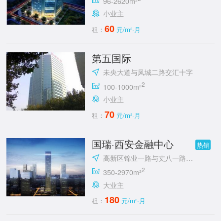
96-2620m²
小业主
60
租：
元/m²·月
第五国际
未央大道与凤城二路交汇十字
2
100-1000m²
小业主
70
租：
元/m²·月
国瑞·西安金融中心
热销
高新区锦业一路与丈八一路交汇处东南角
2
350-2970m²
大业主
180
租：
元/m²·月