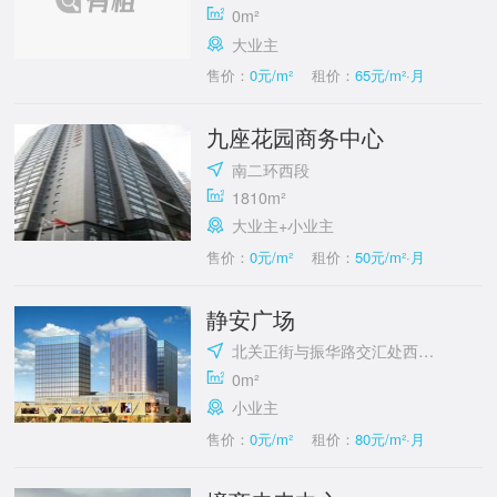
0m²
大业主
售价：
0元/m²
租价：
65元/m²·月
九座花园商务中心
南二环西段
1810m²
大业主+小业主
售价：
0元/m²
租价：
50元/m²·月
静安广场
北关正街与振华路交汇处西北角
0m²
小业主
售价：
0元/m²
租价：
80元/m²·月