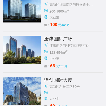
高新区团结南路与唐兴路十字东南角
2
200-1800m²
大业主
100
租：
元/m²·月
唐沣国际广场
沣惠南路与科技三路交汇处
2
123-654m²
小业主
65
租：
元/m²·月
译创国际大厦
高新区科技二路80号
-
大业主
59