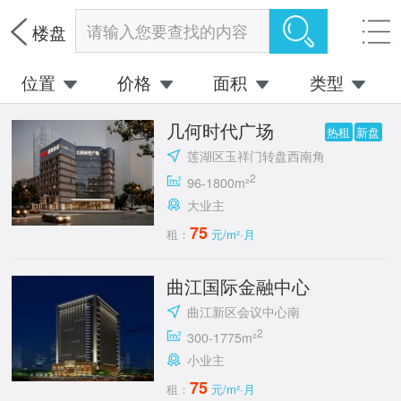
请输入您要查找的内容
楼盘
位置
价格
面积
类型
几何时代广场
热租
新盘
莲湖区玉祥门转盘西南角
2
96-1800m²
大业主
75
租：
元/m²·月
曲江国际金融中心
曲江新区会议中心南
2
300-1775m²
小业主
75
租：
元/m²·月