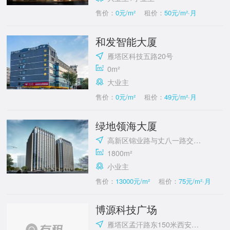
售价：
0元/m²
租价：
50元/m²·月
和发智能大厦
雁塔区科技五路20号
0m²
大业主
售价：
0元/m²
租价：
49元/m²·月
绿地领海大厦
高新区锦业路与丈八一路交汇处
1800m²
小业主
售价：
13000元/m²
租价：
75元/m²·月
博源科技广场
雁塔区孟汗路东150米西安交通大学国家大学科技园(雁翔路)附近