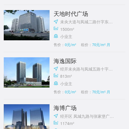
天地时代广场
未央大道与凤城二路什字东北角
1500m²
小业主
售价：
0元/m²
租价：
70元/m²·月
海逸国际
经开未央路与凤城五路十字东北角
813m²
小业主
售价：
0元/m²
租价：
70元/m²·月
海博广场
经开区 凤城九路与张家堡广场西北角
1174m²