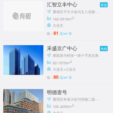
汇智立丰中心
新盘
雁塔区子午大道与丈八东路十字立丰城
2
162-2518m²
大业主
81
租：
元/m²·月
禾盛京广中心
热租
唐延路与科技一路十字东北角
2
82-1570m²
大业主+小业主
80
租：
元/m²·月
明德壹号
雁塔区朱雀大街与明德二路十字东北角
2
100-4250m²
大业主