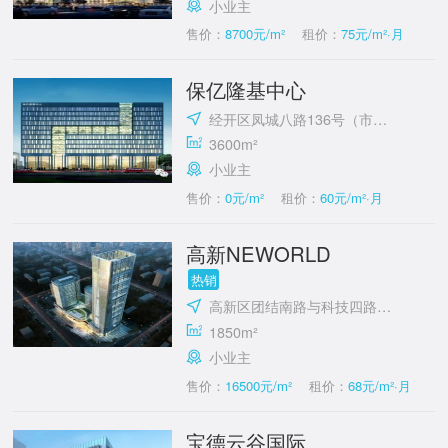
小业主
售价：
8700元/m²
租价：
75元/m²·月
保亿隆基中心
经开区凤城八路136号（市政府对面）
3600m²
小业主
售价：
0元/m²
租价：
60元/m²·月
高新NEWORLD
热销
高新区团结南路与科技四路十字东北角
1850m²
小业主
售价：
16500元/m²
租价：
68元/m²·月
宝德云谷国际