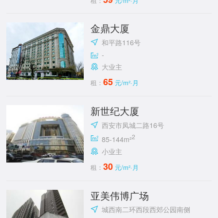
租：
元/m²·月
金鼎大厦
和平路116号
-
大业主
65
租：
元/m²·月
新世纪大厦
西安市凤城二路16号
2
85-144m²
小业主
30
租：
元/m²·月
亚美伟博广场
城西南二环西段西郊公园南侧