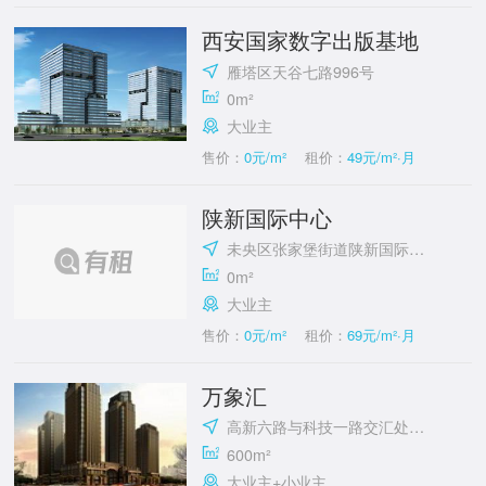
西安国家数字出版基地
雁塔区天谷七路996号
0m²
大业主
售价：
0元/m²
租价：
49元/m²·月
陕新国际中心
未央区张家堡街道陕新国际中心
0m²
大业主
售价：
0元/m²
租价：
69元/m²·月
万象汇
高新六路与科技一路交汇处东南角
600m²
大业主+小业主