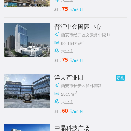
75
租：
元/m²·月
普汇中金国际中心
西安市经开区文景路中段118号
2
90-1547m²
大业主
75
租：
元/m²·月
洋天产业园
新盘
西安市长安区翰林南路
2
2359m²
大业主
50
租：
元/m²·月
中晶科技广场