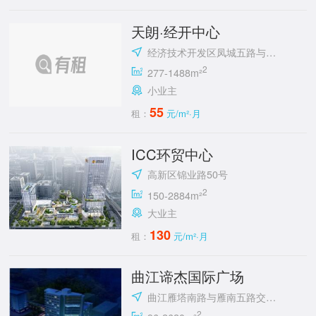
天朗·经开中心
经济技术开发区凤城五路与明光路十字东北角
2
277-1488m²
小业主
55
租：
元/m²·月
ICC环贸中心
高新区锦业路50号
2
150-2884m²
大业主
130
租：
元/m²·月
曲江谛杰国际广场
曲江雁塔南路与雁南五路交汇处向西100米路南
2