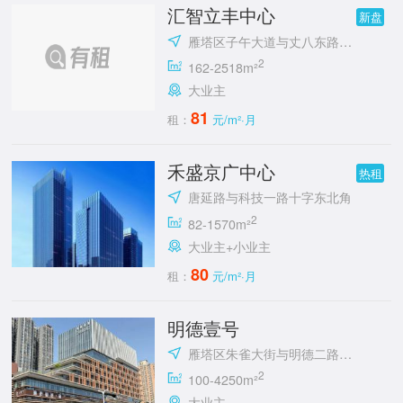
汇智立丰中心
新盘
雁塔区子午大道与丈八东路十字立丰城
2
162-2518m²
大业主
81
租：
元/m²·月
禾盛京广中心
热租
唐延路与科技一路十字东北角
2
82-1570m²
大业主+小业主
80
租：
元/m²·月
明德壹号
雁塔区朱雀大街与明德二路十字东北角
2
100-4250m²
大业主