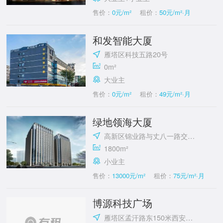
售价：
0元/m²
租价：
50元/m²·月
和发智能大厦
雁塔区科技五路20号
0m²
大业主
售价：
0元/m²
租价：
49元/m²·月
绿地领海大厦
高新区锦业路与丈八一路交汇处
1800m²
小业主
售价：
13000元/m²
租价：
75元/m²·月
博源科技广场
雁塔区孟汗路东150米西安交通大学国家大学科技园(雁翔路)附近