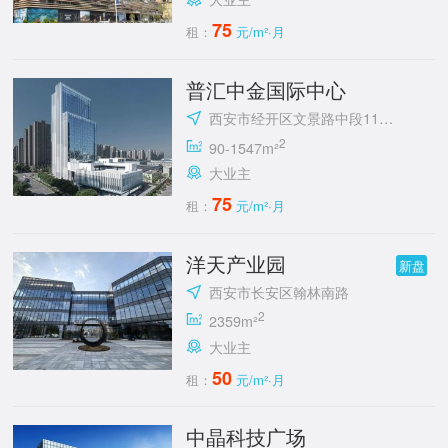
75
租：
元/m²·月
普汇中金国际中心
西安市经开区文景路中段118号
2
90-1547m²
大业主
75
租：
元/m²·月
洋天产业园
新盘
西安市长安区翰林南路
2
2359m²
大业主
50
租：
元/m²·月
中晶科技广场