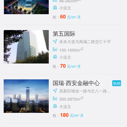
96-2620m²
小业主
60
租：
元/m²·月
第五国际
未央大道与凤城二路交汇十字
2
100-1000m²
小业主
70
租：
元/m²·月
国瑞·西安金融中心
热销
高新区锦业一路与丈八一路交汇处东南角
2
350-2970m²
大业主
180
租：
元/m²·月