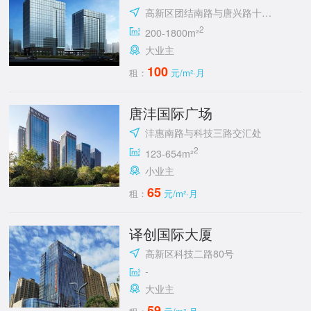
高新区团结南路与唐兴路十字东南角
2
200-1800m²
大业主
100
租：
元/m²·月
唐沣国际广场
沣惠南路与科技三路交汇处
2
123-654m²
小业主
65
租：
元/m²·月
译创国际大厦
高新区科技二路80号
-
大业主
59