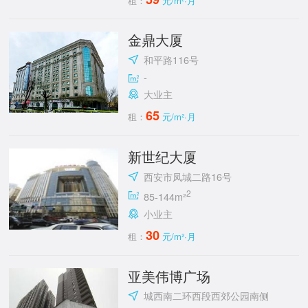
租：
元/m²·月
金鼎大厦
和平路116号
-
大业主
65
租：
元/m²·月
新世纪大厦
西安市凤城二路16号
2
85-144m²
小业主
30
租：
元/m²·月
亚美伟博广场
城西南二环西段西郊公园南侧