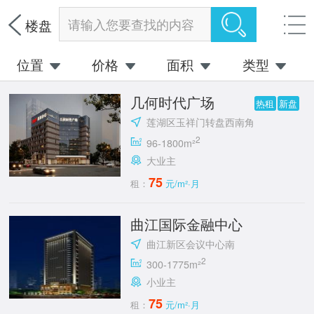
请输入您要查找的内容
楼盘
位置
价格
面积
类型
几何时代广场
热租
新盘
莲湖区玉祥门转盘西南角
2
96-1800m²
大业主
75
租：
元/m²·月
曲江国际金融中心
曲江新区会议中心南
2
300-1775m²
小业主
75
租：
元/m²·月