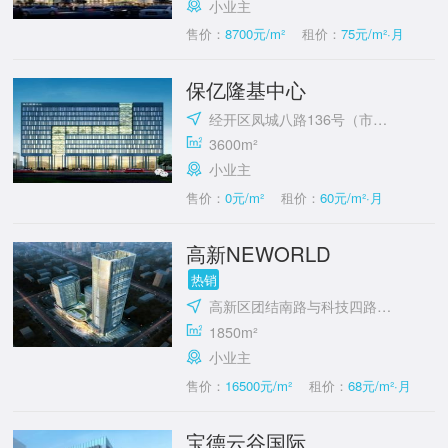
小业主
售价：
8700元/m²
租价：
75元/m²·月
保亿隆基中心
经开区凤城八路136号（市政府对面）
3600m²
小业主
售价：
0元/m²
租价：
60元/m²·月
高新NEWORLD
热销
高新区团结南路与科技四路十字东北角
1850m²
小业主
售价：
16500元/m²
租价：
68元/m²·月
宝德云谷国际