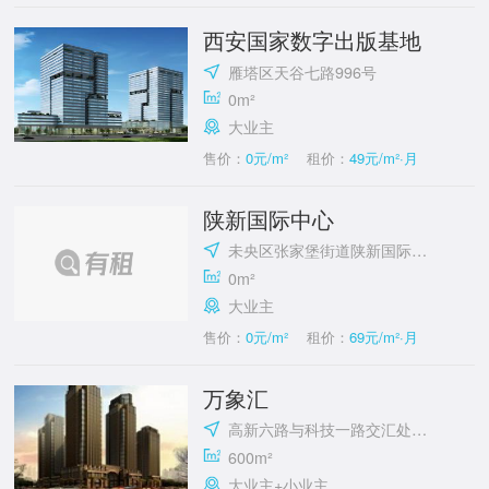
西安国家数字出版基地
雁塔区天谷七路996号
0m²
大业主
售价：
0元/m²
租价：
49元/m²·月
陕新国际中心
未央区张家堡街道陕新国际中心
0m²
大业主
售价：
0元/m²
租价：
69元/m²·月
万象汇
高新六路与科技一路交汇处东南角
600m²
大业主+小业主