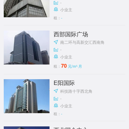
-
小业主
租：
-
西部国际广场
南二环与高新交汇西南角
-
小业主
70
租：
元/m²·月
E阳国际
科技路十字西北角
-
小业主
租：
-