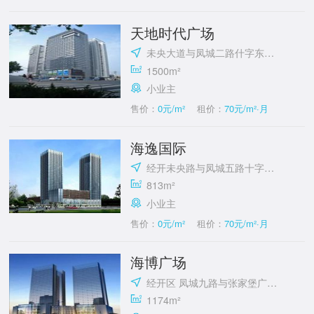
天地时代广场
未央大道与凤城二路什字东北角
1500m²
小业主
售价：
0元/m²
租价：
70元/m²·月
海逸国际
经开未央路与凤城五路十字东北角
813m²
小业主
售价：
0元/m²
租价：
70元/m²·月
海博广场
经开区 凤城九路与张家堡广场西北角
1174m²