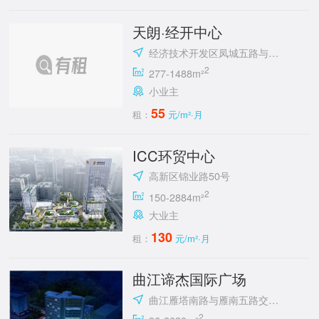
天朗·经开中心
经济技术开发区凤城五路与明光路十字东北角
2
277-1488m²
小业主
55
租：
元/m²·月
ICC环贸中心
高新区锦业路50号
2
150-2884m²
大业主
130
租：
元/m²·月
曲江谛杰国际广场
曲江雁塔南路与雁南五路交汇处向西100米路南
2