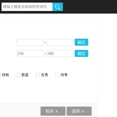
-
确定
-
确定
待租
新盘
在售
待售
租价 ∧
面积 ∧