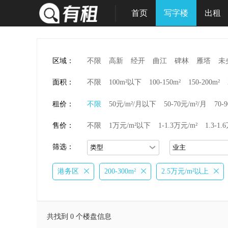
首页
写字楼
出租
区域：
不限
高新
经开
曲江
碑林
雁塔
未
面积：
不限
100m²以下
100-150m²
150-200m²
租价：
不限
50元/m²/月以下
50-70元/m²/月
70-
售价：
不限
1万元/m²以下
1-1.3万元/m²
1.3-1.
筛选：
港务区
200-300m²
2.5万元/m²以上
共找到 0 个楼盘信息