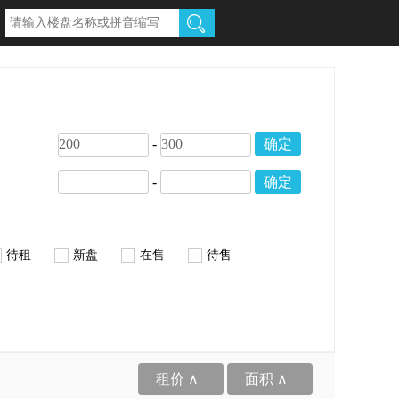
-
确定
-
确定
待租
新盘
在售
待售
租价 ∧
面积 ∧