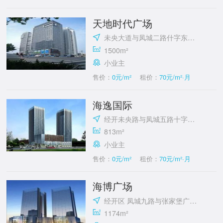
天地时代广场
未央大道与凤城二路什字东北角
1500m²
小业主
售价：
0元/m²
租价：
70元/m²·月
海逸国际
经开未央路与凤城五路十字东北角
813m²
小业主
售价：
0元/m²
租价：
70元/m²·月
海博广场
经开区 凤城九路与张家堡广场西北角
1174m²