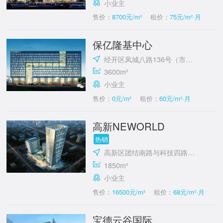
小业主
售价：
8700元/m²
租价：
75元/m²·月
保亿隆基中心
经开区凤城八路136号（市政府对面）
3600m²
小业主
售价：
0元/m²
租价：
60元/m²·月
高新NEWORLD
热销
高新区团结南路与科技四路十字东北角
1850m²
小业主
售价：
16500元/m²
租价：
68元/m²·月
宝德云谷国际