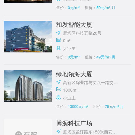
售价：
0元/m²
租价：
50元/m²·月
和发智能大厦
雁塔区科技五路20号
0m²
大业主
售价：
0元/m²
租价：
49元/m²·月
绿地领海大厦
高新区锦业路与丈八一路交汇处
1800m²
小业主
售价：
13000元/m²
租价：
75元/m²·月
博源科技广场
雁塔区孟汗路东150米西安交通大学国家大学科技园(雁翔路)附近