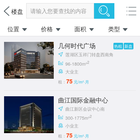
请输入您要查找的内容
楼盘
位置
价格
面积
类型
几何时代广场
热租
新盘
莲湖区玉祥门转盘西南角
2
96-1800m²
大业主
75
租：
元/m²·月
曲江国际金融中心
曲江新区会议中心南
2
300-1775m²
小业主
75
租：
元/m²·月