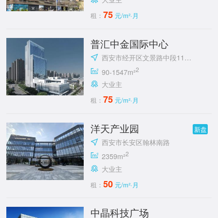
75
租：
元/m²·月
普汇中金国际中心
西安市经开区文景路中段118号
2
90-1547m²
大业主
75
租：
元/m²·月
洋天产业园
新盘
西安市长安区翰林南路
2
2359m²
大业主
50
租：
元/m²·月
中晶科技广场