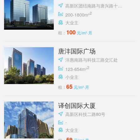
高新区团结南路与唐兴路十字东南角
2
200-1800m²
大业主
100
租：
元/m²·月
唐沣国际广场
沣惠南路与科技三路交汇处
2
123-654m²
小业主
65
租：
元/m²·月
译创国际大厦
高新区科技二路80号
-
大业主
59