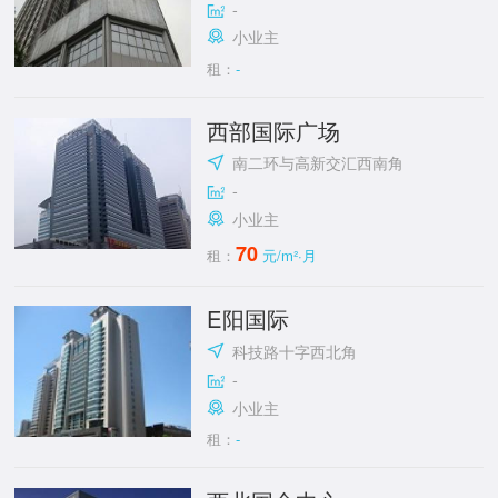
-
小业主
租：
-
西部国际广场
南二环与高新交汇西南角
-
小业主
70
租：
元/m²·月
E阳国际
科技路十字西北角
-
小业主
租：
-