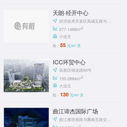
天朗·经开中心
经济技术开发区凤城五路与明光路十字东北角
2
277-1488m²
小业主
55
租：
元/m²·月
ICC环贸中心
高新区锦业路50号
2
150-2884m²
大业主
130
租：
元/m²·月
曲江谛杰国际广场
曲江雁塔南路与雁南五路交汇处向西100米路南
2