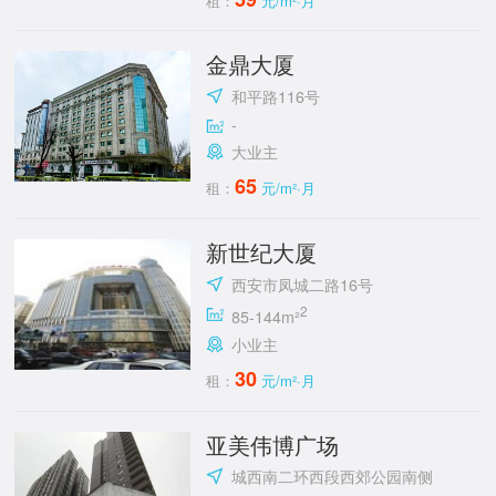
租：
元/m²·月
金鼎大厦
和平路116号
-
大业主
65
租：
元/m²·月
新世纪大厦
西安市凤城二路16号
2
85-144m²
小业主
30
租：
元/m²·月
亚美伟博广场
城西南二环西段西郊公园南侧