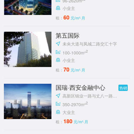
96-2620m²
小业主
60
租：
元/m²·月
第五国际
未央大道与凤城二路交汇十字
2
100-1000m²
小业主
70
租：
元/m²·月
国瑞·西安金融中心
热销
高新区锦业一路与丈八一路交汇处东南角
2
350-2970m²
大业主
180
租：
元/m²·月