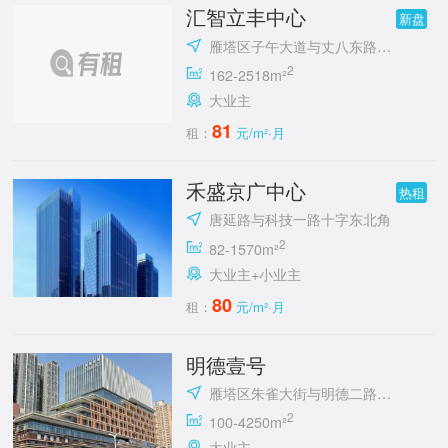
汇智立丰中心
新盘
雁塔区子午大道与丈八东路十字立丰城
2
162-2518m²
大业主
81
租：
元/m²·月
禾盛京广中心
热租
唐延路与科技一路十字东北角
2
82-1570m²
大业主+小业主
80
租：
元/m²·月
明德壹号
雁塔区朱雀大街与明德二路十字东北角
2
100-4250m²
大业主