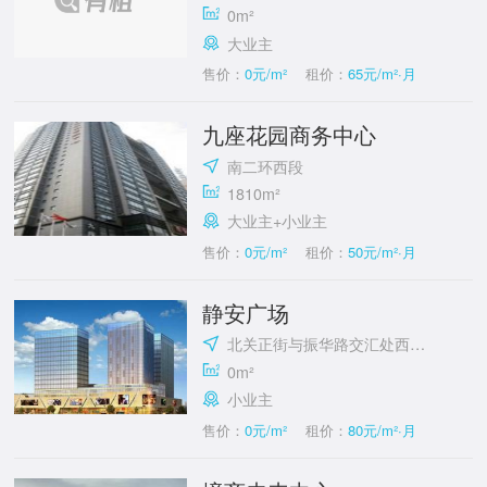
0m²
大业主
售价：
0元/m²
租价：
65元/m²·月
九座花园商务中心
南二环西段
1810m²
大业主+小业主
售价：
0元/m²
租价：
50元/m²·月
静安广场
北关正街与振华路交汇处西北角
0m²
小业主
售价：
0元/m²
租价：
80元/m²·月