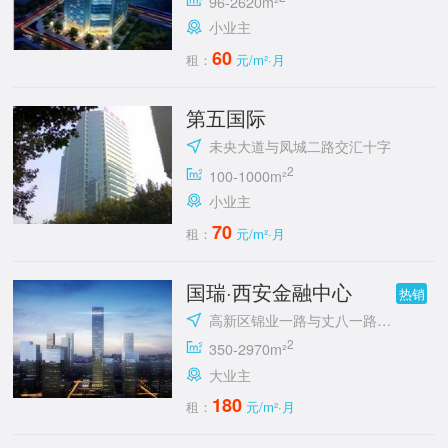
96-2620m²
小业主
60
租：
元/m²·月
第五国际
未央大道与凤城二路交汇十字
2
100-1000m²
小业主
70
租：
元/m²·月
国瑞·西安金融中心
热销
高新区锦业一路与丈八一路交汇处东南角
2
350-2970m²
大业主
180
租：
元/m²·月