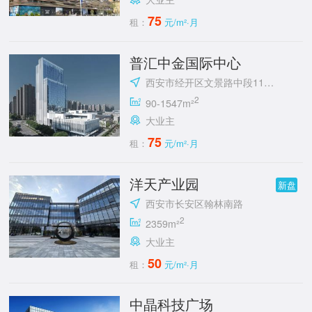
75
租：
元/m²·月
普汇中金国际中心
西安市经开区文景路中段118号
2
90-1547m²
大业主
75
租：
元/m²·月
洋天产业园
新盘
西安市长安区翰林南路
2
2359m²
大业主
50
租：
元/m²·月
中晶科技广场