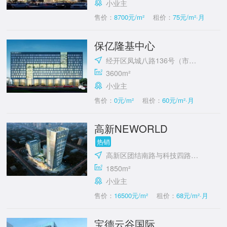
小业主
售价：
8700元/m²
租价：
75元/m²·月
保亿隆基中心
经开区凤城八路136号（市政府对面）
3600m²
小业主
售价：
0元/m²
租价：
60元/m²·月
高新NEWORLD
热销
高新区团结南路与科技四路十字东北角
1850m²
小业主
售价：
16500元/m²
租价：
68元/m²·月
宝德云谷国际