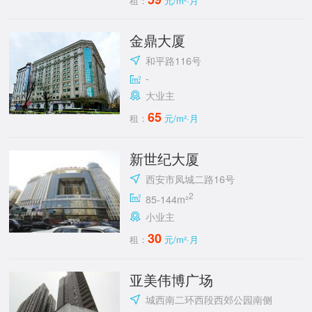
租：
元/m²·月
金鼎大厦
和平路116号
-
大业主
65
租：
元/m²·月
新世纪大厦
西安市凤城二路16号
2
85-144m²
小业主
30
租：
元/m²·月
亚美伟博广场
城西南二环西段西郊公园南侧