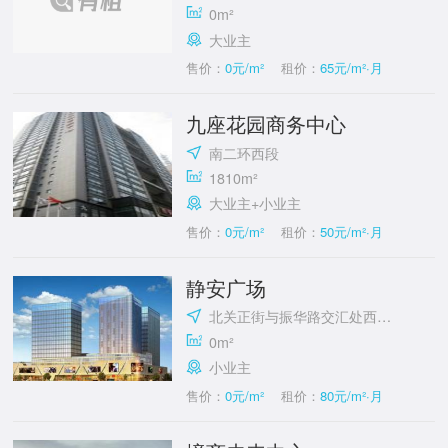
0m²
大业主
售价：
0元/m²
租价：
65元/m²·月
九座花园商务中心
南二环西段
1810m²
大业主+小业主
售价：
0元/m²
租价：
50元/m²·月
静安广场
北关正街与振华路交汇处西北角
0m²
小业主
售价：
0元/m²
租价：
80元/m²·月