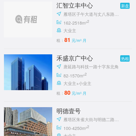
汇智立丰中心
新盘
雁塔区子午大道与丈八东路十字立丰城
2
162-2518m²
大业主
81
租：
元/m²·月
禾盛京广中心
热租
唐延路与科技一路十字东北角
2
82-1570m²
大业主+小业主
80
租：
元/m²·月
明德壹号
雁塔区朱雀大街与明德二路十字东北角
2
100-4250m²
大业主