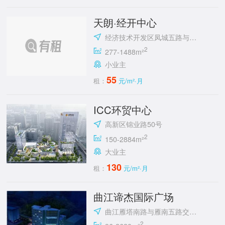
天朗·经开中心
经济技术开发区凤城五路与明光路十字东北角
2
277-1488m²
小业主
55
租：
元/m²·月
ICC环贸中心
高新区锦业路50号
2
150-2884m²
大业主
130
租：
元/m²·月
曲江谛杰国际广场
曲江雁塔南路与雁南五路交汇处向西100米路南
2