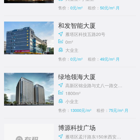
售价：
0元/m²
租价：
50元/m²·月
和发智能大厦
雁塔区科技五路20号
0m²
大业主
售价：
0元/m²
租价：
49元/m²·月
绿地领海大厦
高新区锦业路与丈八一路交汇处
1800m²
小业主
售价：
13000元/m²
租价：
75元/m²·月
博源科技广场
雁塔区孟汗路东150米西安交通大学国家大学科技园(雁翔路)附近