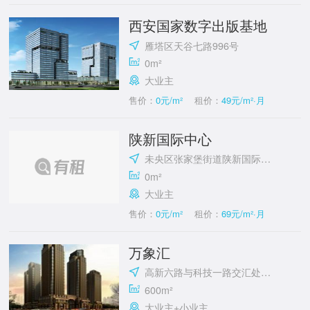
西安国家数字出版基地
雁塔区天谷七路996号
0m²
大业主
售价：
0元/m²
租价：
49元/m²·月
陕新国际中心
未央区张家堡街道陕新国际中心
0m²
大业主
售价：
0元/m²
租价：
69元/m²·月
万象汇
高新六路与科技一路交汇处东南角
600m²
大业主+小业主