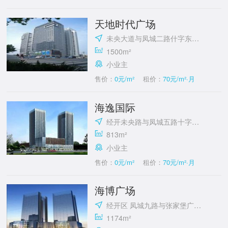
天地时代广场
未央大道与凤城二路什字东北角
1500m²
小业主
售价：
0元/m²
租价：
70元/m²·月
海逸国际
经开未央路与凤城五路十字东北角
813m²
小业主
售价：
0元/m²
租价：
70元/m²·月
海博广场
经开区 凤城九路与张家堡广场西北角
1174m²