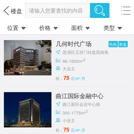
请输入您要查找的内容
楼盘
位置
价格
面积
类型
几何时代广场
热租
新盘
莲湖区玉祥门转盘西南角
2
96-1800m²
大业主
75
租：
元/m²·月
曲江国际金融中心
曲江新区会议中心南
2
300-1775m²
小业主
75
租：
元/m²·月