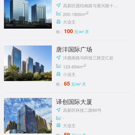
高新区团结南路与唐兴路十字东南角
2
200-1800m²
大业主
100
租：
元/m²·月
唐沣国际广场
沣惠南路与科技三路交汇处
2
123-654m²
小业主
65
租：
元/m²·月
译创国际大厦
高新区科技二路80号
-
大业主
59