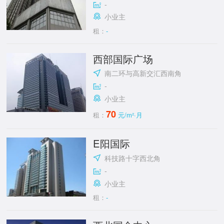
-
小业主
租：
-
西部国际广场
南二环与高新交汇西南角
-
小业主
70
租：
元/m²·月
E阳国际
科技路十字西北角
-
小业主
租：
-