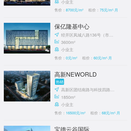
小业主
售价：
8700元/m²
租价：
75元/m²·月
保亿隆基中心
经开区凤城八路136号（市政府对面）
3600m²
小业主
售价：
0元/m²
租价：
60元/m²·月
高新NEWORLD
热销
高新区团结南路与科技四路十字东北角
1850m²
小业主
售价：
16500元/m²
租价：
68元/m²·月
宝德云谷国际