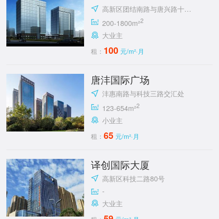
高新区团结南路与唐兴路十字东南角
2
200-1800m²
大业主
100
租：
元/m²·月
唐沣国际广场
沣惠南路与科技三路交汇处
2
123-654m²
小业主
65
租：
元/m²·月
译创国际大厦
高新区科技二路80号
-
大业主
59