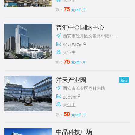
75
租：
元/m²·月
普汇中金国际中心
西安市经开区文景路中段118号
2
90-1547m²
大业主
75
租：
元/m²·月
洋天产业园
新盘
西安市长安区翰林南路
2
2359m²
大业主
50
租：
元/m²·月
中晶科技广场