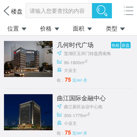
请输入您要查找的内容
楼盘
位置
价格
面积
类型
几何时代广场
热租
新盘
莲湖区玉祥门转盘西南角
2
96-1800m²
大业主
75
租：
元/m²·月
曲江国际金融中心
曲江新区会议中心南
2
300-1775m²
小业主
75
租：
元/m²·月