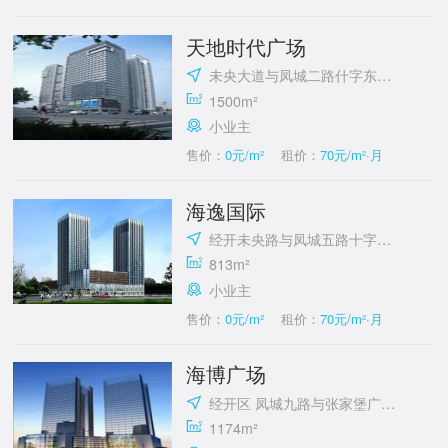
天地时代广场
未央大道与凤城二路什字东北角
1500m²
小业主
售价：
0元/m²
租价：
70元/m²·月
海逸国际
经开未央路与凤城五路十字东北角
813m²
小业主
售价：
0元/m²
租价：
70元/m²·月
海博广场
经开区 凤城九路与张家堡广场西北角
1174m²