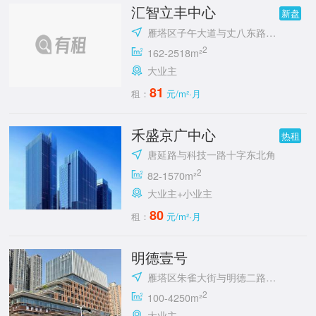
汇智立丰中心
新盘
雁塔区子午大道与丈八东路十字立丰城
2
162-2518m²
大业主
81
租：
元/m²·月
禾盛京广中心
热租
唐延路与科技一路十字东北角
2
82-1570m²
大业主+小业主
80
租：
元/m²·月
明德壹号
雁塔区朱雀大街与明德二路十字东北角
2
100-4250m²
大业主