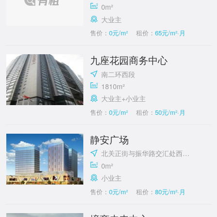
0m²
大业主
售价：
0元/m²
租价：
65元/m²·月
九座花园商务中心
南二环西段
1810m²
大业主+小业主
售价：
0元/m²
租价：
50元/m²·月
静安广场
北关正街与振华路交汇处西北角
0m²
小业主
售价：
0元/m²
租价：
80元/m²·月