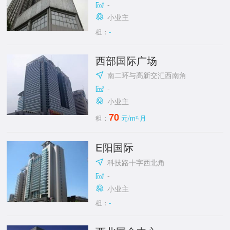
-
小业主
租：
-
西部国际广场
南二环与高新交汇西南角
-
小业主
70
租：
元/m²·月
E阳国际
科技路十字西北角
-
小业主
租：
-