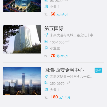
96-2620m²
小业主
60
租：
元/m²·月
第五国际
未央大道与凤城二路交汇十字
2
100-1000m²
小业主
70
租：
元/m²·月
国瑞·西安金融中心
热销
高新区锦业一路与丈八一路交汇处东南角
2
350-2970m²
大业主
180
租：
元/m²·月