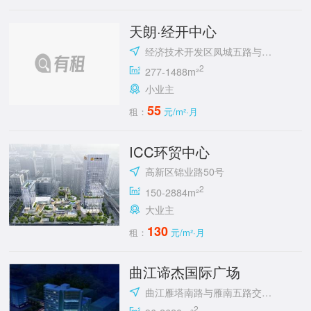
天朗·经开中心
经济技术开发区凤城五路与明光路十字东北角
2
277-1488m²
小业主
55
租：
元/m²·月
ICC环贸中心
高新区锦业路50号
2
150-2884m²
大业主
130
租：
元/m²·月
曲江谛杰国际广场
曲江雁塔南路与雁南五路交汇处向西100米路南
2