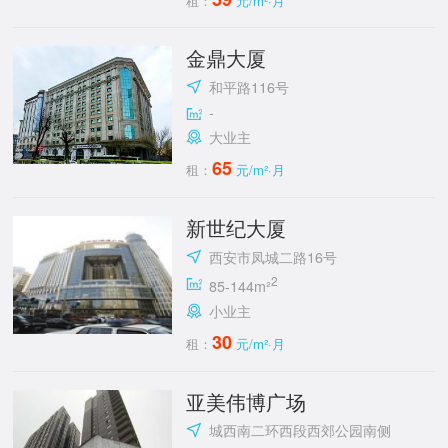
租：
元/m²·月
金鼎大厦
和平路116号
-
大业主
65
租：
元/m²·月
新世纪大厦
西安市凤城二路16号
2
85-144m²
小业主
30
租：
元/m²·月
亚美伟博广场
城西南二环西段西郊公园南侧