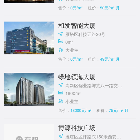
售价：
0元/m²
租价：
50元/m²·月
和发智能大厦
雁塔区科技五路20号
0m²
大业主
售价：
0元/m²
租价：
49元/m²·月
绿地领海大厦
高新区锦业路与丈八一路交汇处
1800m²
小业主
售价：
13000元/m²
租价：
75元/m²·月
博源科技广场
雁塔区孟汗路东150米西安交通大学国家大学科技园(雁翔路)附近