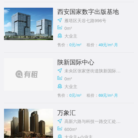
西安国家数字出版基地
雁塔区天谷七路996号
0m²
大业主
售价：
0元/m²
租价：
49元/m²·月
陕新国际中心
未央区张家堡街道陕新国际中心
0m²
大业主
售价：
0元/m²
租价：
69元/m²·月
万象汇
高新六路与科技一路交汇处东南角
600m²
大业主+小业主