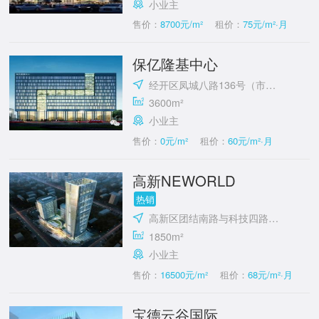
小业主
售价：
8700元/m²
租价：
75元/m²·月
保亿隆基中心
经开区凤城八路136号（市政府对面）
3600m²
小业主
售价：
0元/m²
租价：
60元/m²·月
高新NEWORLD
热销
高新区团结南路与科技四路十字东北角
1850m²
小业主
售价：
16500元/m²
租价：
68元/m²·月
宝德云谷国际