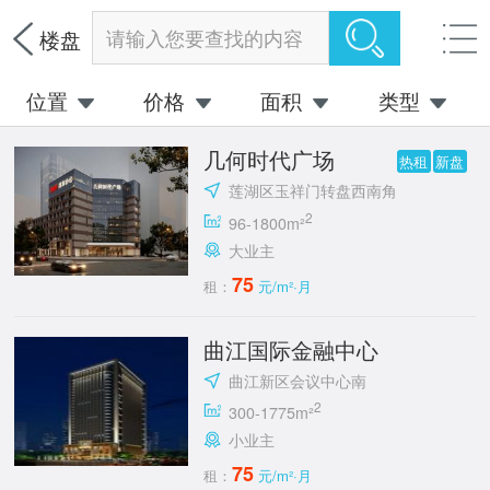
请输入您要查找的内容
楼盘
位置
价格
面积
类型
几何时代广场
热租
新盘
莲湖区玉祥门转盘西南角
2
96-1800m²
大业主
75
租：
元/m²·月
曲江国际金融中心
曲江新区会议中心南
2
300-1775m²
小业主
75
租：
元/m²·月