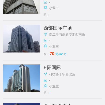
-
小业主
租：
-
西部国际广场
南二环与高新交汇西南角
-
小业主
70
租：
元/m²·月
E阳国际
科技路十字西北角
-
小业主
租：
-