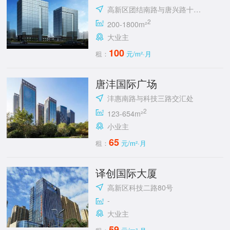
高新区团结南路与唐兴路十字东南角
2
200-1800m²
大业主
100
租：
元/m²·月
唐沣国际广场
沣惠南路与科技三路交汇处
2
123-654m²
小业主
65
租：
元/m²·月
译创国际大厦
高新区科技二路80号
-
大业主
59