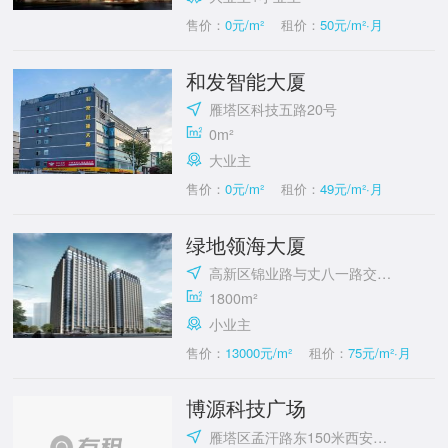
售价：
0元/m²
租价：
50元/m²·月
和发智能大厦
雁塔区科技五路20号
0m²
大业主
售价：
0元/m²
租价：
49元/m²·月
绿地领海大厦
高新区锦业路与丈八一路交汇处
1800m²
小业主
售价：
13000元/m²
租价：
75元/m²·月
博源科技广场
雁塔区孟汗路东150米西安交通大学国家大学科技园(雁翔路)附近