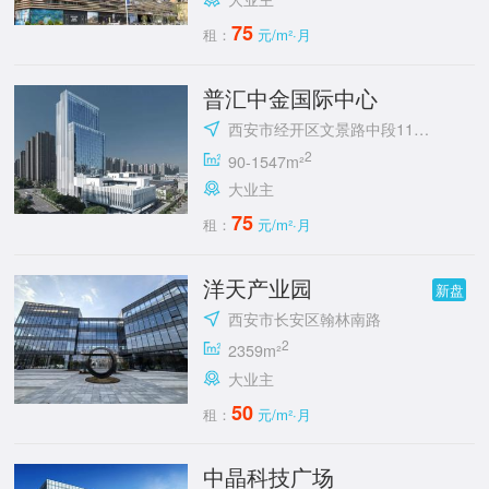
75
租：
元/m²·月
普汇中金国际中心
西安市经开区文景路中段118号
2
90-1547m²
大业主
75
租：
元/m²·月
洋天产业园
新盘
西安市长安区翰林南路
2
2359m²
大业主
50
租：
元/m²·月
中晶科技广场