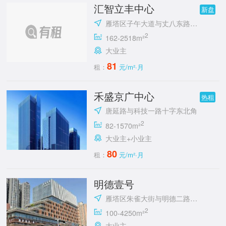
汇智立丰中心
新盘
雁塔区子午大道与丈八东路十字立丰城
2
162-2518m²
大业主
81
租：
元/m²·月
禾盛京广中心
热租
唐延路与科技一路十字东北角
2
82-1570m²
大业主+小业主
80
租：
元/m²·月
明德壹号
雁塔区朱雀大街与明德二路十字东北角
2
100-4250m²
大业主