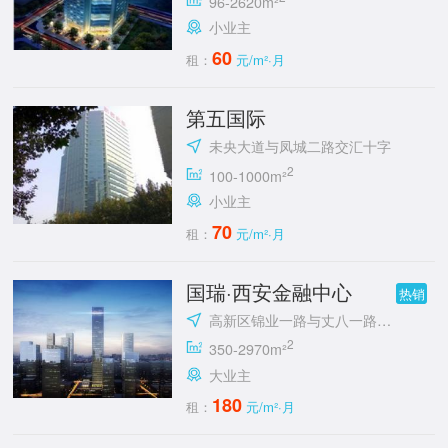
96-2620m²
小业主
60
租：
元/m²·月
第五国际
未央大道与凤城二路交汇十字
2
100-1000m²
小业主
70
租：
元/m²·月
国瑞·西安金融中心
热销
高新区锦业一路与丈八一路交汇处东南角
2
350-2970m²
大业主
180
租：
元/m²·月