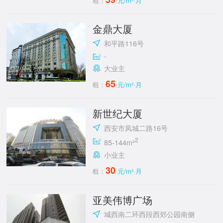
租：
元/m²·月
金鼎大厦
和平路116号
-
大业主
65
租：
元/m²·月
新世纪大厦
西安市凤城二路16号
2
85-144m²
小业主
30
租：
元/m²·月
亚美伟博广场
城西南二环西段西郊公园南侧