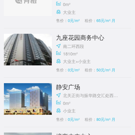
0m²
大业主
售价：
0元/m²
租价：
65元/m²·月
九座花园商务中心
南二环西段
1810m²
大业主+小业主
售价：
0元/m²
租价：
50元/m²·月
静安广场
北关正街与振华路交汇处西北角
0m²
小业主
售价：
0元/m²
租价：
80元/m²·月