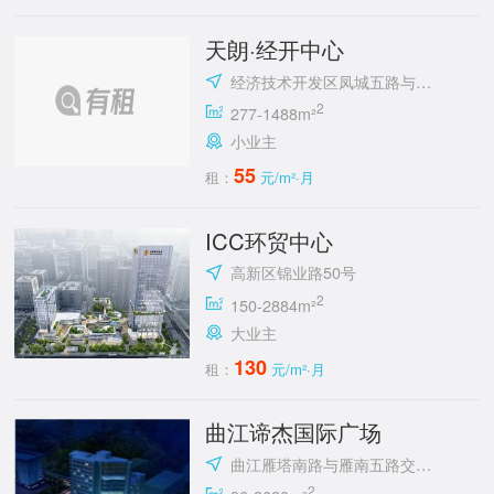
天朗·经开中心
经济技术开发区凤城五路与明光路十字东北角
2
277-1488m²
小业主
55
租：
元/m²·月
ICC环贸中心
高新区锦业路50号
2
150-2884m²
大业主
130
租：
元/m²·月
曲江谛杰国际广场
曲江雁塔南路与雁南五路交汇处向西100米路南
2