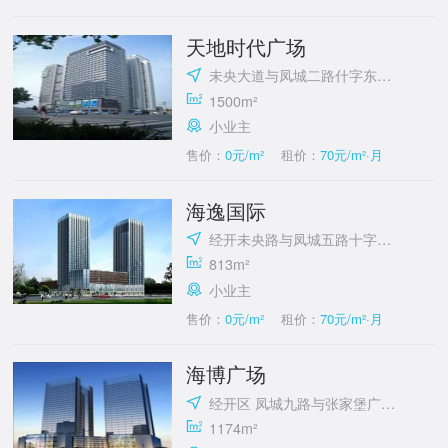
天地时代广场
未央大道与凤城二路什字东北角
1500m²
小业主
售价：
0元/m²
租价：
70元/m²·月
海逸国际
经开未央路与凤城五路十字东北角
813m²
小业主
售价：
0元/m²
租价：
70元/m²·月
海博广场
经开区 凤城九路与张家堡广场西北角
1174m²