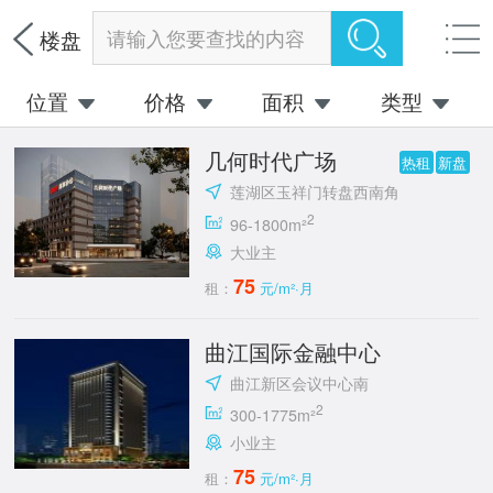
请输入您要查找的内容
楼盘
位置
价格
面积
类型
几何时代广场
热租
新盘
莲湖区玉祥门转盘西南角
2
96-1800m²
大业主
75
租：
元/m²·月
曲江国际金融中心
曲江新区会议中心南
2
300-1775m²
小业主
75
租：
元/m²·月