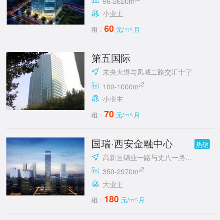
96-2620m²
小业主
60
租：
元/m²·月
第五国际
未央大道与凤城二路交汇十字
2
100-1000m²
小业主
70
租：
元/m²·月
国瑞·西安金融中心
热销
高新区锦业一路与丈八一路交汇处东南角
2
350-2970m²
大业主
180
租：
元/m²·月