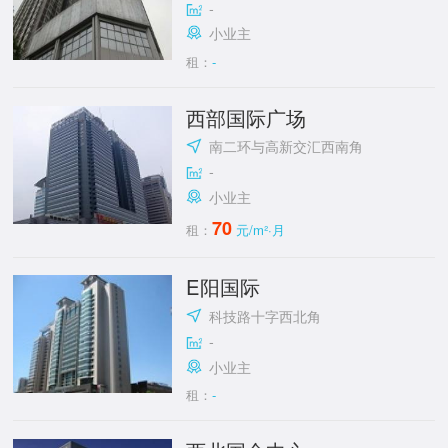
-
小业主
租：
-
西部国际广场
南二环与高新交汇西南角
-
小业主
70
租：
元/m²·月
E阳国际
科技路十字西北角
-
小业主
租：
-