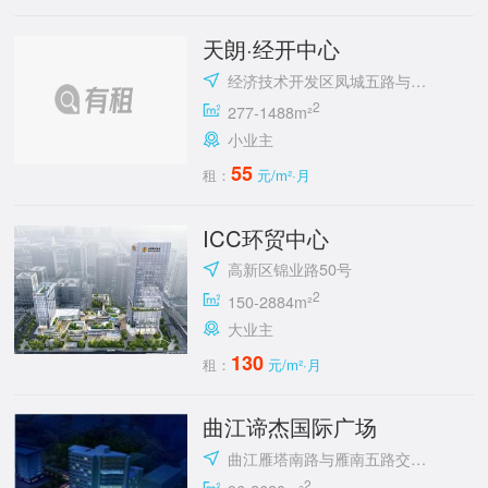
天朗·经开中心
经济技术开发区凤城五路与明光路十字东北角
2
277-1488m²
小业主
55
租：
元/m²·月
ICC环贸中心
高新区锦业路50号
2
150-2884m²
大业主
130
租：
元/m²·月
曲江谛杰国际广场
曲江雁塔南路与雁南五路交汇处向西100米路南
2