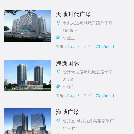
天地时代广场
未央大道与凤城二路什字东北角
1500m²
小业主
售价：
0元/m²
租价：
70元/m²·月
海逸国际
经开未央路与凤城五路十字东北角
813m²
小业主
售价：
0元/m²
租价：
70元/m²·月
海博广场
经开区 凤城九路与张家堡广场西北角
1174m²