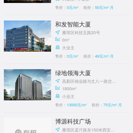
售价：
0元/m²
租价：
50元/m²·月
和发智能大厦
雁塔区科技五路20号
0m²
大业主
售价：
0元/m²
租价：
49元/m²·月
绿地领海大厦
高新区锦业路与丈八一路交汇处
1800m²
小业主
售价：
13000元/m²
租价：
75元/m²·月
博源科技广场
雁塔区孟汗路东150米西安交通大学国家大学科技园(雁翔路)附近