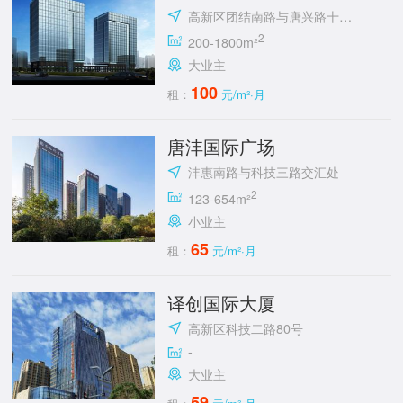
高新区团结南路与唐兴路十字东南角
2
200-1800m²
大业主
100
租：
元/m²·月
唐沣国际广场
沣惠南路与科技三路交汇处
2
123-654m²
小业主
65
租：
元/m²·月
译创国际大厦
高新区科技二路80号
-
大业主
59