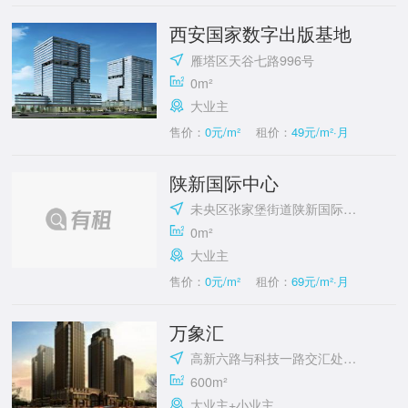
西安国家数字出版基地
雁塔区天谷七路996号
0m²
大业主
售价：
0元/m²
租价：
49元/m²·月
陕新国际中心
未央区张家堡街道陕新国际中心
0m²
大业主
售价：
0元/m²
租价：
69元/m²·月
万象汇
高新六路与科技一路交汇处东南角
600m²
大业主+小业主