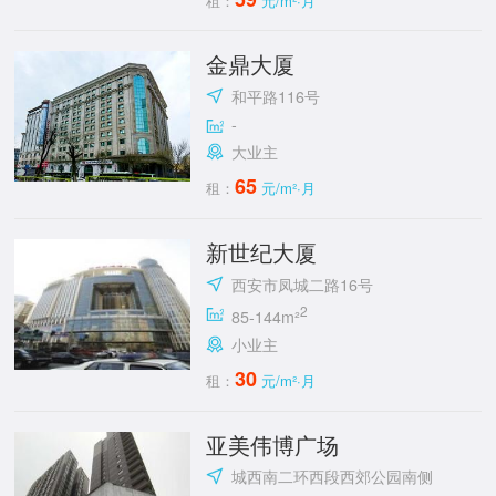
租：
元/m²·月
金鼎大厦
和平路116号
-
大业主
65
租：
元/m²·月
新世纪大厦
西安市凤城二路16号
2
85-144m²
小业主
30
租：
元/m²·月
亚美伟博广场
城西南二环西段西郊公园南侧