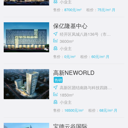
小业主
售价：
8700元/m²
租价：
75元/m²·月
保亿隆基中心
经开区凤城八路136号（市政府对面）
3600m²
小业主
售价：
0元/m²
租价：
60元/m²·月
高新NEWORLD
热销
高新区团结南路与科技四路十字东北角
1850m²
小业主
售价：
16500元/m²
租价：
68元/m²·月
宝德云谷国际