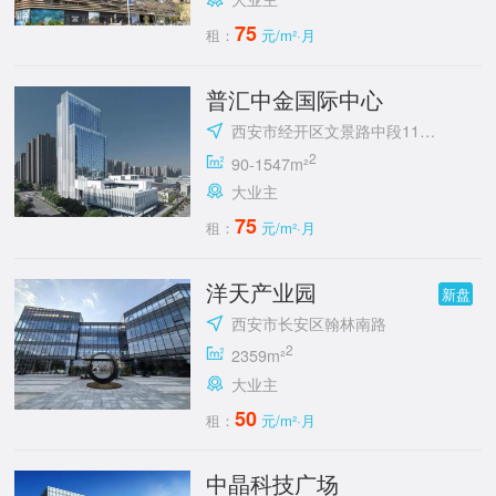
75
租：
元/m²·月
普汇中金国际中心
西安市经开区文景路中段118号
2
90-1547m²
大业主
75
租：
元/m²·月
洋天产业园
新盘
西安市长安区翰林南路
2
2359m²
大业主
50
租：
元/m²·月
中晶科技广场