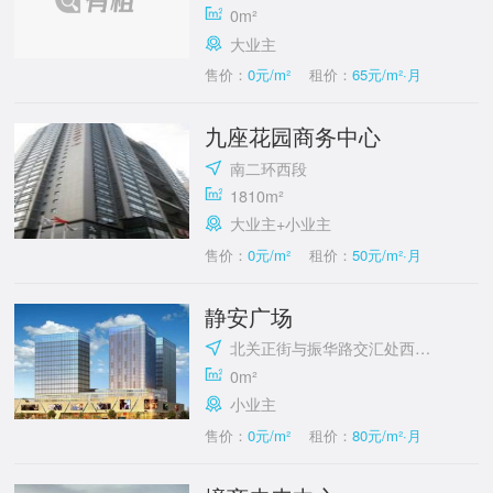
0m²
大业主
售价：
0元/m²
租价：
65元/m²·月
九座花园商务中心
南二环西段
1810m²
大业主+小业主
售价：
0元/m²
租价：
50元/m²·月
静安广场
北关正街与振华路交汇处西北角
0m²
小业主
售价：
0元/m²
租价：
80元/m²·月