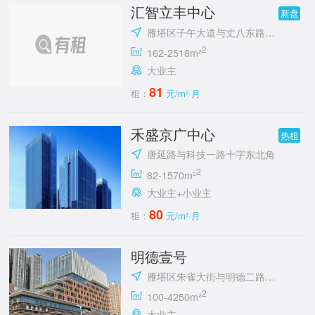
汇智立丰中心
新盘
雁塔区子午大道与丈八东路十字立丰城
2
162-2518m²
大业主
81
租：
元/m²·月
禾盛京广中心
热租
唐延路与科技一路十字东北角
2
82-1570m²
大业主+小业主
80
租：
元/m²·月
明德壹号
雁塔区朱雀大街与明德二路十字东北角
2
100-4250m²
大业主