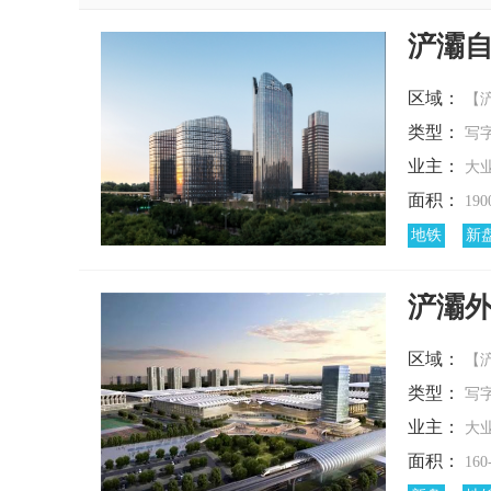
浐灞
区域：
【浐
类型：
写
业主：
大
面积：
190
地铁
新
浐灞
区域：
【浐
类型：
写
业主：
大
面积：
160