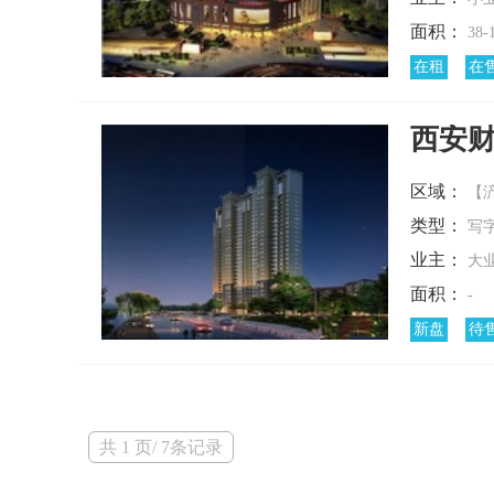
面积：
38-
在租
在
西安
区域：
【浐
类型：
写
业主：
大
面积：
-
新盘
待
共 1 页/ 7条记录