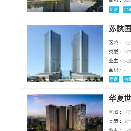
面积：
323
新盘
地
苏陕
区域：
【
类型：
写
业主：
大
面积：
-
新盘
待
华夏
区域：
【
类型：
写
业主：
小