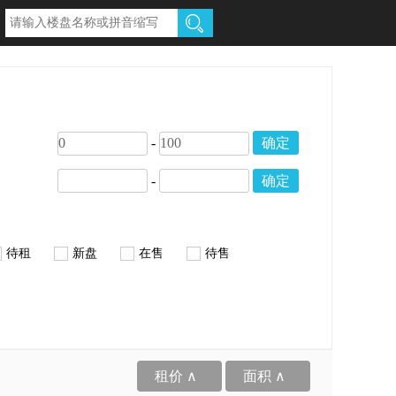
-
确定
-
确定
待租
新盘
在售
待售
租价 ∧
面积 ∧