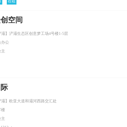
铁
在租
众创空间
灞】浐灞生态区创意梦工场4号楼1-5层
合办公
业主
国际
浐灞】欧亚大道和灞河西路交汇处
字楼
业主