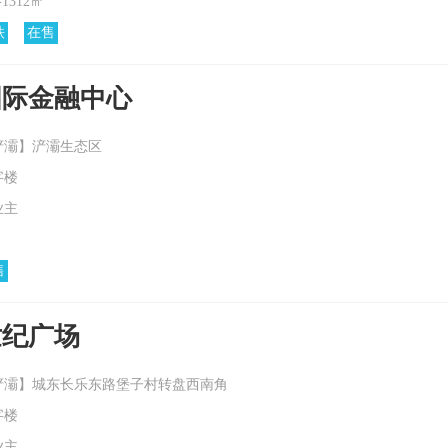
-1312㎡
铁
在售
国际金融中心
浐灞】浐灞生态区
字楼
业主
售
世纪广场
浐灞】城东长乐东路堡子村转盘西南角
字楼
业主