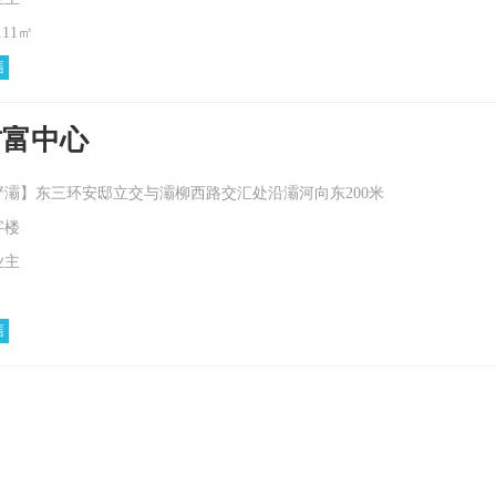
111㎡
售
财富中心
灞】东三环安邸立交与灞柳西路交汇处沿灞河向东200米
字楼
业主
售