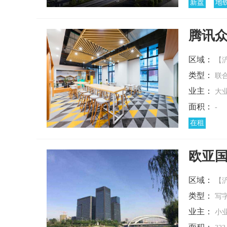
新盘
地
腾讯
区域：
【浐
类型：
联
业主：
大
面积：
-
在租
欧亚
区域：
【
类型：
写
业主：
小