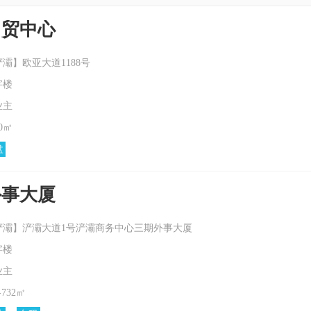
自贸中心
灞】欧亚大道1188号
字楼
业主
0㎡
盘
外事大厦
灞】浐灞大道1号浐灞商务中心三期外事大厦
字楼
业主
-732㎡