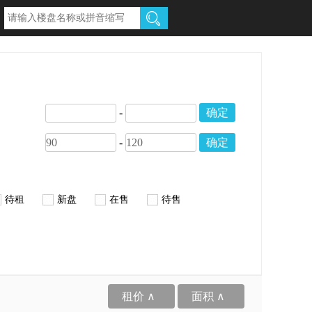
-
确定
-
确定
待租
新盘
在售
待售
租价 ∧
面积 ∧