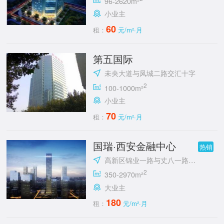
96-2620m²
小业主
60
租：
元/m²·月
第五国际
未央大道与凤城二路交汇十字
2
100-1000m²
小业主
70
租：
元/m²·月
国瑞·西安金融中心
热销
高新区锦业一路与丈八一路交汇处东南角
2
350-2970m²
大业主
180
租：
元/m²·月