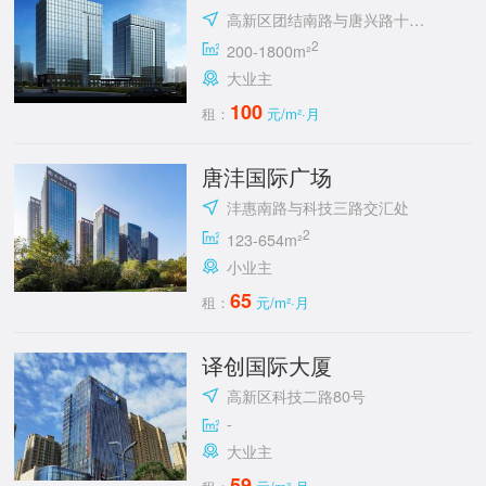
高新区团结南路与唐兴路十字东南角
2
200-1800m²
大业主
100
租：
元/m²·月
唐沣国际广场
沣惠南路与科技三路交汇处
2
123-654m²
小业主
65
租：
元/m²·月
译创国际大厦
高新区科技二路80号
-
大业主
59