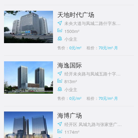
天地时代广场
未央大道与凤城二路什字东北角
1500m²
小业主
售价：
0元/m²
租价：
70元/m²·月
海逸国际
经开未央路与凤城五路十字东北角
813m²
小业主
售价：
0元/m²
租价：
70元/m²·月
海博广场
经开区 凤城九路与张家堡广场西北角
1174m²