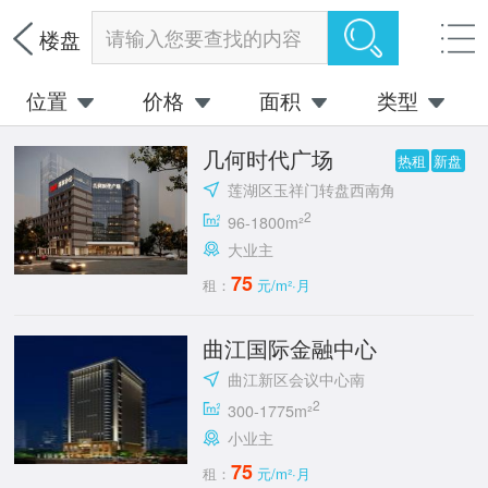
请输入您要查找的内容
楼盘
位置
价格
面积
类型
几何时代广场
热租
新盘
莲湖区玉祥门转盘西南角
2
96-1800m²
大业主
75
租：
元/m²·月
曲江国际金融中心
曲江新区会议中心南
2
300-1775m²
小业主
75
租：
元/m²·月