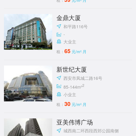
租：
元/m²·月
金鼎大厦
和平路116号
-
大业主
65
租：
元/m²·月
新世纪大厦
西安市凤城二路16号
2
85-144m²
小业主
30
租：
元/m²·月
亚美伟博广场
城西南二环西段西郊公园南侧