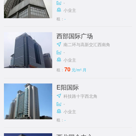
-
小业主
租：
-
西部国际广场
南二环与高新交汇西南角
-
小业主
70
租：
元/m²·月
E阳国际
科技路十字西北角
-
小业主
租：
-