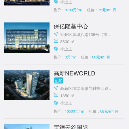
小业主
售价：
8700元/m²
租价：
75元/m²·月
保亿隆基中心
经开区凤城八路136号（市政府对面）
3600m²
小业主
售价：
0元/m²
租价：
60元/m²·月
高新NEWORLD
热销
高新区团结南路与科技四路十字东北角
1850m²
小业主
售价：
16500元/m²
租价：
68元/m²·月
宝德云谷国际