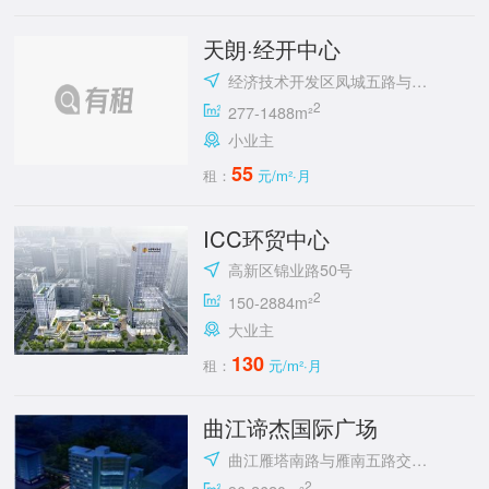
天朗·经开中心
经济技术开发区凤城五路与明光路十字东北角
2
277-1488m²
小业主
55
租：
元/m²·月
ICC环贸中心
高新区锦业路50号
2
150-2884m²
大业主
130
租：
元/m²·月
曲江谛杰国际广场
曲江雁塔南路与雁南五路交汇处向西100米路南
2