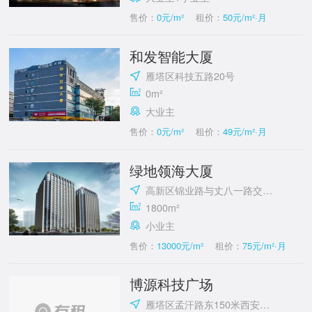
售价：
0元/m²
租价：
50元/m²·月
和发智能大厦
雁塔区科技五路20号
0m²
大业主
售价：
0元/m²
租价：
49元/m²·月
绿地领海大厦
高新区锦业路与丈八一路交汇处
1800m²
小业主
售价：
13000元/m²
租价：
75元/m²·月
博源科技广场
雁塔区孟汗路东150米西安交通大学国家大学科技园(雁翔路)附近