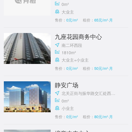
0m²
大业主
售价：
0元/m²
租价：
65元/m²·月
九座花园商务中心
南二环西段
1810m²
大业主+小业主
售价：
0元/m²
租价：
50元/m²·月
静安广场
北关正街与振华路交汇处西北角
0m²
小业主
售价：
0元/m²
租价：
80元/m²·月