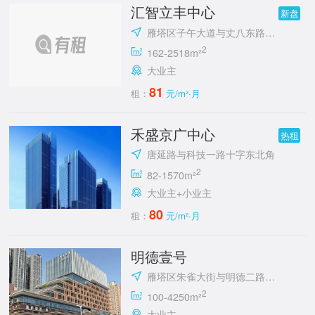
汇智立丰中心
新盘
雁塔区子午大道与丈八东路十字立丰城
2
162-2518m²
大业主
81
租：
元/m²·月
禾盛京广中心
热租
唐延路与科技一路十字东北角
2
82-1570m²
大业主+小业主
80
租：
元/m²·月
明德壹号
雁塔区朱雀大街与明德二路十字东北角
2
100-4250m²
大业主