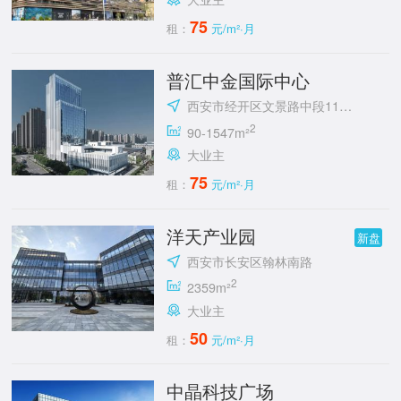
75
租：
元/m²·月
普汇中金国际中心
西安市经开区文景路中段118号
2
90-1547m²
大业主
75
租：
元/m²·月
洋天产业园
新盘
西安市长安区翰林南路
2
2359m²
大业主
50
租：
元/m²·月
中晶科技广场