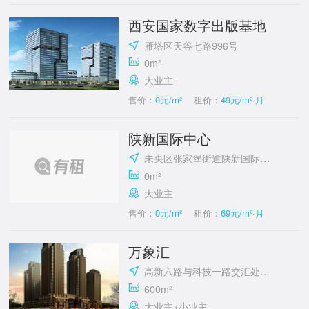
西安国家数字出版基地
雁塔区天谷七路996号
0m²
大业主
售价：
0元/m²
租价：
49元/m²·月
陕新国际中心
未央区张家堡街道陕新国际中心
0m²
大业主
售价：
0元/m²
租价：
69元/m²·月
万象汇
高新六路与科技一路交汇处东南角
600m²
大业主+小业主