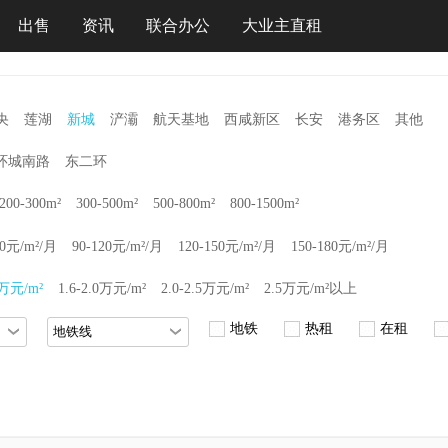
出售
资讯
联合办公
大业主直租
央
莲湖
新城
浐灞
航天基地
西咸新区
长安
港务区
其他
环城南路
东二环
200-300m²
300-500m²
500-800m²
800-1500m²
90元/m²/月
90-120元/m²/月
120-150元/m²/月
150-180元/m²/月
6万元/m²
1.6-2.0万元/m²
2.0-2.5万元/m²
2.5万元/m²以上
地铁
热租
在租