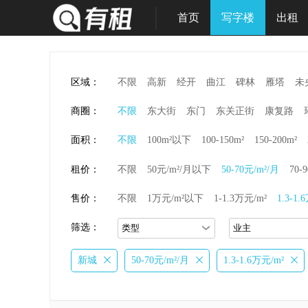
首页
写字楼
出租
区域：
不限
高新
经开
曲江
碑林
雁塔
未
商圈：
不限
东大街
东门
东关正街
康复路
面积：
不限
100m²以下
100-150m²
150-200m²
租价：
不限
50元/m²/月以下
50-70元/m²/月
70-
售价：
不限
1万元/m²以下
1-1.3万元/m²
1.3-1.
筛选：
新城
50-70元/m²/月
1.3-1.6万元/m²