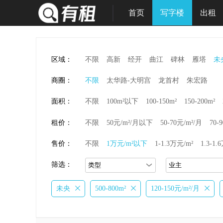
首页
写字楼
出租
区域：
不限
高新
经开
曲江
碑林
雁塔
未
商圈：
不限
太华路-大明宫
龙首村
朱宏路
面积：
不限
100m²以下
100-150m²
150-200m²
租价：
不限
50元/m²/月以下
50-70元/m²/月
70-
售价：
不限
1万元/m²以下
1-1.3万元/m²
1.3-1.
筛选：
未央
500-800m²
120-150元/m²/月