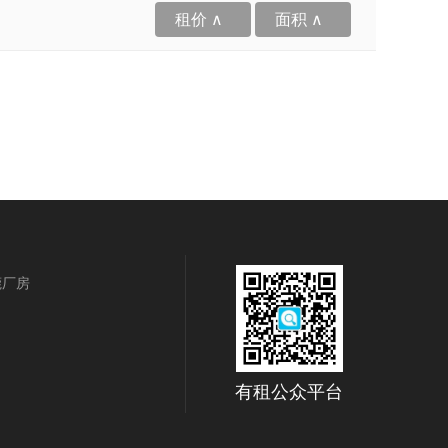
租价 ∧
面积 ∧
莞厂房
有租公众平台