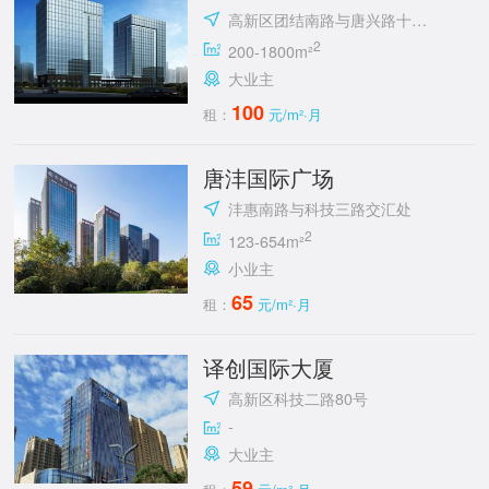
高新区团结南路与唐兴路十字东南角
2
200-1800m²
大业主
100
租：
元/m²·月
唐沣国际广场
沣惠南路与科技三路交汇处
2
123-654m²
小业主
65
租：
元/m²·月
译创国际大厦
高新区科技二路80号
-
大业主
59