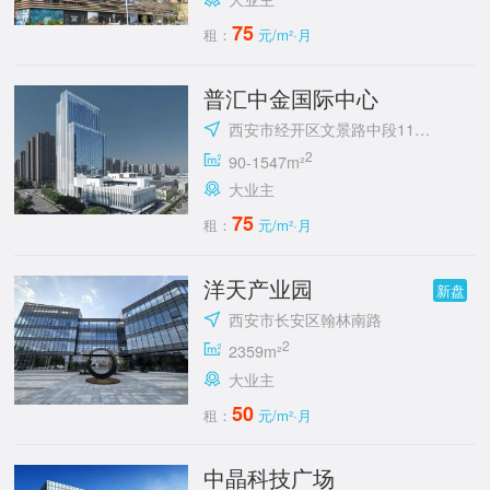
75
租：
元/m²·月
普汇中金国际中心
西安市经开区文景路中段118号
2
90-1547m²
大业主
75
租：
元/m²·月
洋天产业园
新盘
西安市长安区翰林南路
2
2359m²
大业主
50
租：
元/m²·月
中晶科技广场