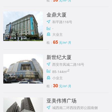
租：
元/m²·月
金鼎大厦
和平路116号
-
大业主
65
租：
元/m²·月
新世纪大厦
西安市凤城二路16号
2
85-144m²
小业主
30
租：
元/m²·月
亚美伟博广场
城西南二环西段西郊公园南侧