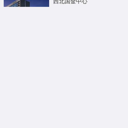
西北国金中心
文景路和凤城八路十字西北角
1770m²
大业主
售价：
0元/m²
租价：
100元/m²·月
四海中心
经开区凤城十路与未央路十字东南
0m²
大业主
售价：
16500元/m²
租价：
73元/m²·月
旭弘未央中心
未央区凤城十二路旭景清园
0m²
大业主
售价：
0元/m²
租价：
75元/m²·月