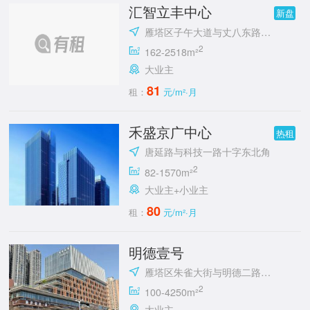
汇智立丰中心
新盘
雁塔区子午大道与丈八东路十字立丰城
2
162-2518m²
大业主
81
租：
元/m²·月
禾盛京广中心
热租
唐延路与科技一路十字东北角
2
82-1570m²
大业主+小业主
80
租：
元/m²·月
明德壹号
雁塔区朱雀大街与明德二路十字东北角
2
100-4250m²
大业主