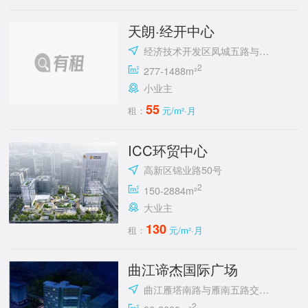
天朗·经开中心
经济技术开发区凤城五路与明光路十字东北角
2
277-1488m²
小业主
55
租：
元/m²·月
ICC环贸中心
高新区锦业路50号
2
150-2884m²
大业主
130
租：
元/m²·月
曲江谛杰国际广场
曲江雁塔南路与雁南五路交汇处向西100米路南
2