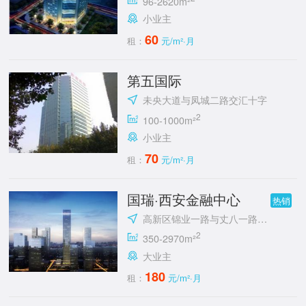
96-2620m²
小业主
60
租：
元/m²·月
第五国际
未央大道与凤城二路交汇十字
2
100-1000m²
小业主
70
租：
元/m²·月
国瑞·西安金融中心
热销
高新区锦业一路与丈八一路交汇处东南角
2
350-2970m²
大业主
180
租：
元/m²·月