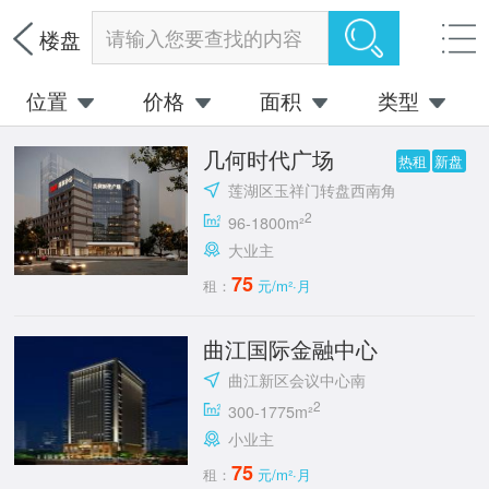
请输入您要查找的内容
楼盘
位置
价格
面积
类型
几何时代广场
热租
新盘
莲湖区玉祥门转盘西南角
2
96-1800m²
大业主
75
租：
元/m²·月
曲江国际金融中心
曲江新区会议中心南
2
300-1775m²
小业主
75
租：
元/m²·月