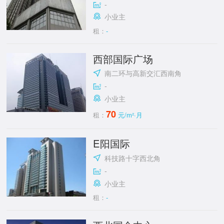
-
小业主
租：
-
西部国际广场
南二环与高新交汇西南角
-
小业主
70
租：
元/m²·月
E阳国际
科技路十字西北角
-
小业主
租：
-